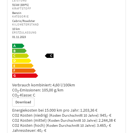
LEISTUNG
51 kW (69 PS)
KRAFTSTOFF
Benzin
KATEGORIE
Cabrio/Roadster
KILOMETERSTAND
10 km
ERSTZULASSUNG
01.11.2023
Verbrauch kombiniert:
4,60 l/100km
CO
-Emissionen:
105,00 g/km
2
CO
-Klasse:
C
2
Download
Energiekosten bei 15.000 km pro Jahr:
1.203,36 €
CO2 Kosten (niedrig)
:
945,- €
(Kosten Durchschnitt 10 Jahre)
CO2 Kosten (mittel)
:
2.244,38 €
(Kosten Durchschnitt 10 Jahre)
CO2 Kosten (hoch)
:
3.465,- €
(Kosten Durchschnitt 10 Jahre)
Jahressteuer:
40,- €