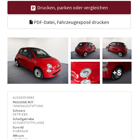
Drucken, parken oder vergleichen
PDF-Datei, Fahrzeugexposé drucken
+8
AUSSENFARBE
PASSIONE ROT
INNENAUSSTATTUNG
Schwarz
GETRIEBE
Schaltgetriebe
SCHADSTOFFKLASSE
Euro 6d
HUBRAUM
999 ccm