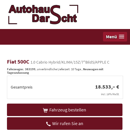
Menü
Fiat 500C
1.0 Cabrio Hybrid/KLIMA/15Z/7"BildS/APPLE C
Fahrzeugnr.
:
383199
, unverbindliche Lieferzeit:
10 Tage
,
Neuwagen mit
Tageszulassung
18.533,– €
Gesamtpreis
incl. 19% MwSt.
Fahrzeug bestellen
Wir rufen Sie an