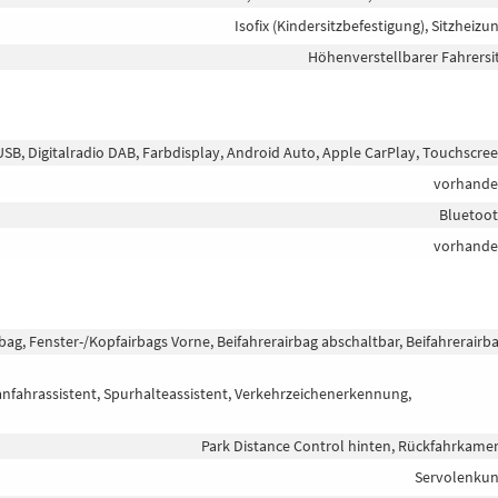
Isofix (Kindersitzbefestigung), Sitzheizu
Höhenverstellbarer Fahrersi
 USB, Digitalradio DAB, Farbdisplay, Android Auto, Apple CarPlay, Touchscre
vorhand
Bluetoo
vorhand
bag, Fenster-/Kopfairbags Vorne, Beifahrerairbag abschaltbar, Beifahrerairb
nfahrassistent, Spurhalteassistent, Verkehrzeichenerkennung,
Park Distance Control hinten, Rückfahrkame
Servolenku