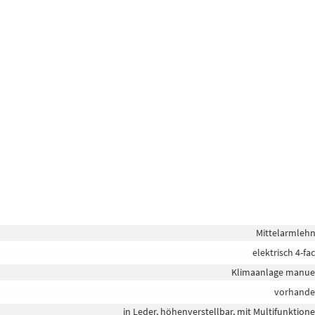
Mittelarmleh
elektrisch 4-fa
Klimaanlage manue
vorhand
in Leder, höhenverstellbar, mit Multifunktion