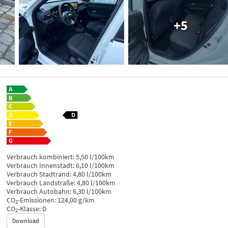
+5
Verbrauch kombiniert:
5,50 l/100km
Verbrauch Innenstadt:
6,10 l/100km
Verbrauch Stadtrand:
4,80 l/100km
Verbrauch Landstraße:
4,80 l/100km
Verbrauch Autobahn:
6,30 l/100km
CO
-Emissionen:
124,00 g/km
2
CO
-Klasse:
D
2
Download