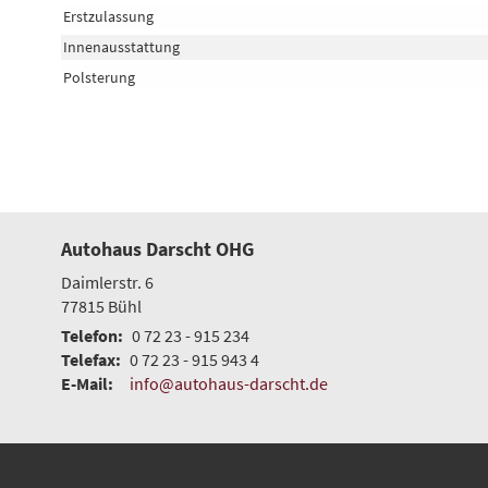
Erstzulassung
Innenausstattung
Polsterung
Autohaus Darscht OHG
Daimlerstr. 6
77815
Bühl
Telefon:
0 72 23 - 915 234
Telefax:
0 72 23 - 915 943 4
E-Mail:
info@autohaus-darscht.de