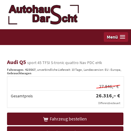
Menü
Audi Q5
sport 45 TFSI S-tronic quattro Nav PDC eHk
Fahrzeugnr.
:
423567
, unverbindliche Lieferzeit:
10 Tage
, Landesversion: EU - Europa,
Gebrauchtwagen
27.846,– €
26.316,– €
Gesamtpreis
Differenzbesteuert
Fahrzeug bestellen