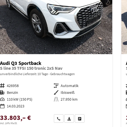
Audi Q3 Sportback
S line 35 TFSI 150 tronic 2xS Nav
unverbindliche Lieferzeit:
10 Tage
Gebrauchtwagen
Fahrzeugnr.
426958
Getriebe
Automatik
Kraftstoff
Benzin
Außenfarbe
Ibisweiß
Leistung
110 kW (150 PS)
Kilometerstand
27.950 km
14.03.2023
33.803,– €
Wir rufen Sie an
PDF-Datei, Fahrzeugexposé drucken
Drucken, parken oder vergleich
incl. 19% MwSt.
i