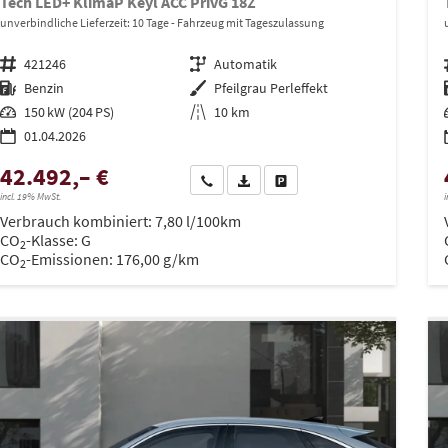
Tech LED+ KlimaP Keyl ACC PrivG 18Z
unverbindliche Lieferzeit:
10 Tage
Fahrzeug mit Tageszulassung
Fahrzeugnr.
421246
Getriebe
Automatik
Kraftstoff
Benzin
Außenfarbe
Pfeilgrau Perleffekt
Leistung
150 kW (204 PS)
Kilometerstand
10 km
01.04.2026
42.492,– €
Wir rufen Sie an
PDF-Datei, Fahrzeugexposé drucken
Drucken, parken oder vergleich
incl. 19% MwSt.
i
Verbrauch kombiniert:
7,80 l/100km
CO
-Klasse:
G
2
CO
-Emissionen:
176,00 g/km
2