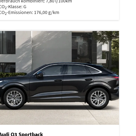
Verbrauch kombiniert:
7,80 l/100km
CO
-Klasse:
G
2
CO
-Emissionen:
176,00 g/km
2
Audi Q3 Sportback