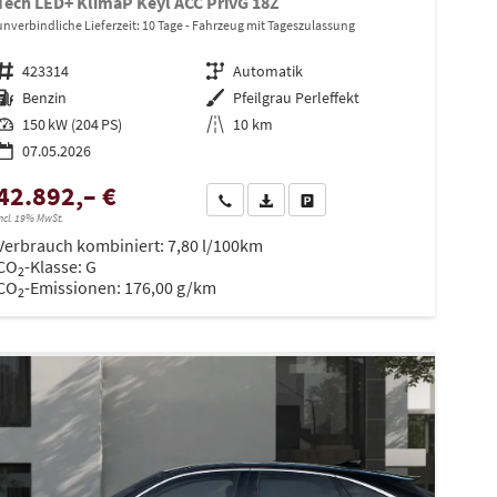
Tech LED+ KlimaP Keyl ACC PrivG 18Z
unverbindliche Lieferzeit:
10 Tage
Fahrzeug mit Tageszulassung
Fahrzeugnr.
423314
Getriebe
Automatik
Kraftstoff
Benzin
Außenfarbe
Pfeilgrau Perleffekt
Leistung
150 kW (204 PS)
Kilometerstand
10 km
07.05.2026
42.892,– €
en
Wir rufen Sie an
PDF-Datei, Fahrzeugexposé drucken
Drucken, parken oder vergleiche
ncl. 19% MwSt.
Verbrauch kombiniert:
7,80 l/100km
CO
-Klasse:
G
2
CO
-Emissionen:
176,00 g/km
2