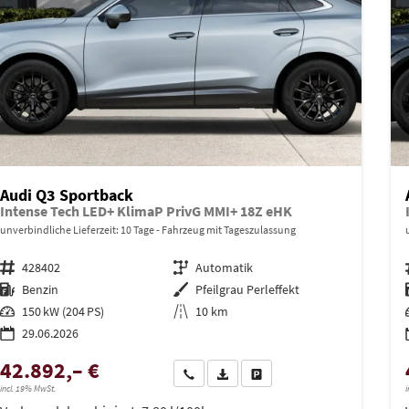
Audi Q3 Sportback
Intense Tech LED+ KlimaP PrivG MMI+ 18Z eHK
unverbindliche Lieferzeit:
10 Tage
Fahrzeug mit Tageszulassung
Fahrzeugnr.
428402
Getriebe
Automatik
Kraftstoff
Benzin
Außenfarbe
Pfeilgrau Perleffekt
Leistung
150 kW (204 PS)
Kilometerstand
10 km
29.06.2026
42.892,– €
Wir rufen Sie an
PDF-Datei, Fahrzeugexposé drucken
Drucken, parken oder vergleich
incl. 19% MwSt.
i