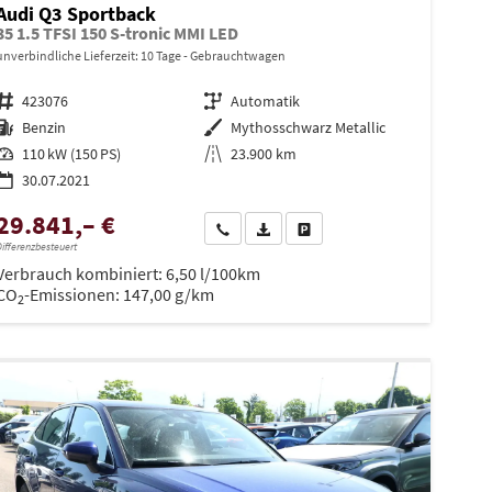
Audi Q3 Sportback
35 1.5 TFSI 150 S-tronic MMI LED
unverbindliche Lieferzeit:
10 Tage
Gebrauchtwagen
Fahrzeugnr.
423076
Getriebe
Automatik
Kraftstoff
Benzin
Außenfarbe
Mythosschwarz Metallic
Leistung
110 kW (150 PS)
Kilometerstand
23.900 km
30.07.2021
29.841,– €
en
Wir rufen Sie an
PDF-Datei, Fahrzeugexposé drucken
Drucken, parken oder vergleiche
ifferenzbesteuert
Verbrauch kombiniert:
6,50 l/100km
CO
-Emissionen:
147,00 g/km
2