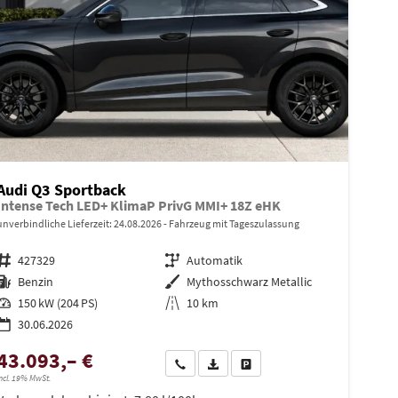
Audi Q3 Sportback
Intense Tech LED+ KlimaP PrivG MMI+ 18Z eHK
unverbindliche Lieferzeit:
24.08.2026
Fahrzeug mit Tageszulassung
Fahrzeugnr.
427329
Getriebe
Automatik
Kraftstoff
Benzin
Außenfarbe
Mythosschwarz Metallic
Leistung
150 kW (204 PS)
Kilometerstand
10 km
30.06.2026
43.093,– €
en
Wir rufen Sie an
PDF-Datei, Fahrzeugexposé drucken
Drucken, parken oder vergleiche
ncl. 19% MwSt.