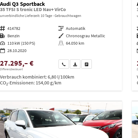
Audi Q3 Sportback
35 TFSI S tronic LED Nav+ VirCo
unverbindliche Lieferzeit:
10 Tage
Gebrauchtwagen
Fahrzeugnr.
414782
Getriebe
Automatik
Kraftstoff
Benzin
Außenfarbe
Chronosgrau Metallic
Leistung
110 kW (150 PS)
Kilometerstand
64.050 km
28.10.2020
27.295,– €
Wir rufen Sie an
PDF-Datei, Fahrzeugexposé drucken
Drucken, parken oder vergleich
Differenzbesteuert
D
Verbrauch kombiniert:
6,80 l/100km
CO
-Emissionen:
154,00 g/km
2