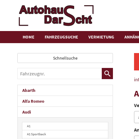
HOME
FAHRZEUGSUCHE
VERMIETUNG
ANHÄN
Schnellsuche
Fahrzeugnr.
in
Abarth
A
Alfa Romeo
Ve
Audi
A1
An
A1 Sportback