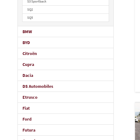
S3 Sportback
SQ2
SQ5
BMW
BYD
Citroën
Cupra
Dacia
DS Automobiles
Etrusco
Fiat
Ford
Futura