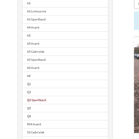
A3
A3 Limousine
A3 Sportback
A4 Avant
A5
A5 Avant
A5 Cabriolet
A5 Sportback
A6 Avant
A8
Q2
Q3
Q3 Sportback
Q5
Q8
RS4 Avant
S3 Cabriolet