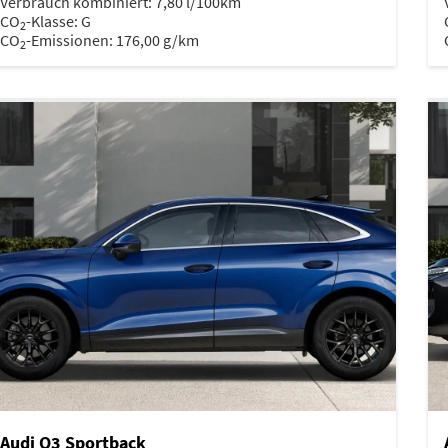
Verbrauch kombiniert:
7,80 l/100km
CO
-Klasse:
G
2
CO
-Emissionen:
176,00 g/km
2
Audi Q3 Sportback