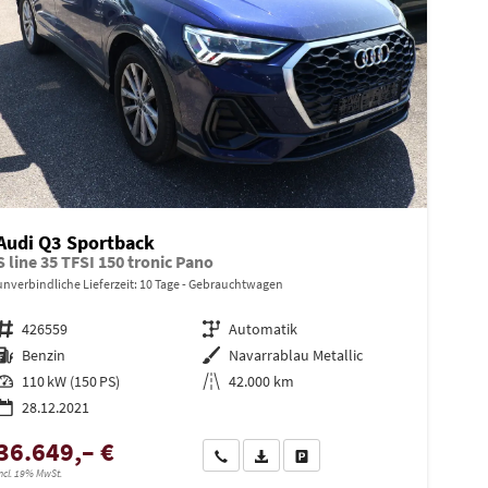
Audi Q3 Sportback
S line 35 TFSI 150 tronic Pano
unverbindliche Lieferzeit:
10 Tage
Gebrauchtwagen
Fahrzeugnr.
426559
Getriebe
Automatik
Kraftstoff
Benzin
Außenfarbe
Navarrablau Metallic
Leistung
110 kW (150 PS)
Kilometerstand
42.000 km
28.12.2021
36.649,– €
en
Wir rufen Sie an
PDF-Datei, Fahrzeugexposé drucken
Drucken, parken oder vergleiche
ncl. 19% MwSt.