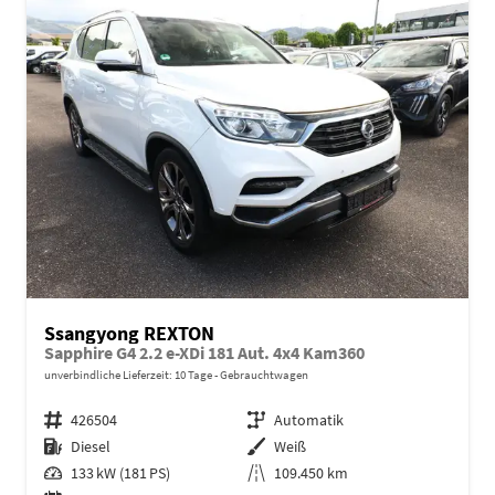
Ssangyong REXTON
Sapphire G4 2.2 e-XDi 181 Aut. 4x4 Kam360
unverbindliche Lieferzeit:
10 Tage
Gebrauchtwagen
Fahrzeugnr.
426504
Getriebe
Automatik
Kraftstoff
Diesel
Außenfarbe
Weiß
Leistung
133 kW (181 PS)
Kilometerstand
109.450 km