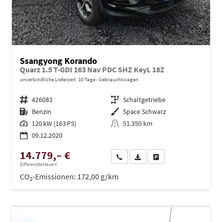
Ssangyong Korando
Quarz 1.5 T-GDI 163 Nav PDC SHZ KeyL 18Z
unverbindliche Lieferzeit:
10 Tage
Gebrauchtwagen
Fahrzeugnr.
426083
Getriebe
Schaltgetriebe
Kraftstoff
Benzin
Außenfarbe
Space Schwarz
Leistung
120 kW (163 PS)
Kilometerstand
51.350 km
09.12.2020
14.779,– €
Wir rufen Sie an
PDF-Datei, Fahrzeugexposé dru
Drucken, parken oder ve
Differenzbesteuert
CO
-Emissionen:
172,00 g/km
2