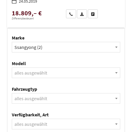
24.05.2019
18.809,– €
Wir rufen Sie an
PDF-Datei, Fahrzeugexposé dru
Drucken, parken oder ve
Differenzbesteuert
Marke
Ssangyong (2)
Modell
alles ausgewählt
Fahrzeugtyp
alles ausgewählt
Verfügbarkeit, Art
alles ausgewählt