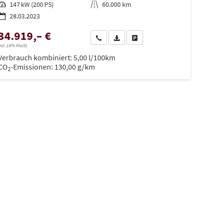
Leistung
147 kW (200 PS)
Kilometerstand
60.000 km
28.03.2023
34.919,– €
Wir rufen Sie an
PDF-Datei, Fahrzeugexposé drucken
Drucken, parken oder vergleiche
ncl. 19% MwSt.
en
Verbrauch kombiniert:
5,00 l/100km
CO
-Emissionen:
130,00 g/km
2