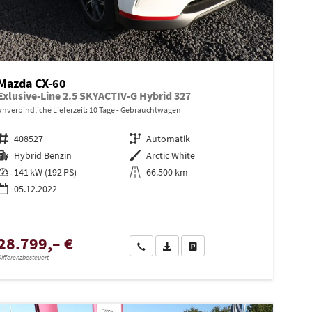
Mazda CX-60
Exlusive-Line 2.5 SKYACTIV-G Hybrid 327
unverbindliche Lieferzeit:
10 Tage
Gebrauchtwagen
Fahrzeugnr.
408527
Getriebe
Automatik
Kraftstoff
Hybrid Benzin
Außenfarbe
Arctic White
Leistung
141 kW (192 PS)
Kilometerstand
66.500 km
05.12.2022
en
28.799,– €
Wir rufen Sie an
PDF-Datei, Fahrzeugexposé drucken
Drucken, parken oder vergleiche
ifferenzbesteuert