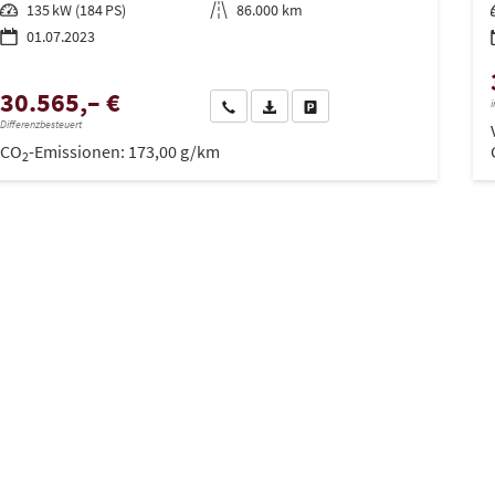
Leistung
135 kW (184 PS)
Kilometerstand
86.000 km
01.07.2023
30.565,– €
i
Wir rufen Sie an
PDF-Datei, Fahrzeugexposé drucken
Drucken, parken oder vergleich
Differenzbesteuert
CO
-Emissionen:
173,00 g/km
2