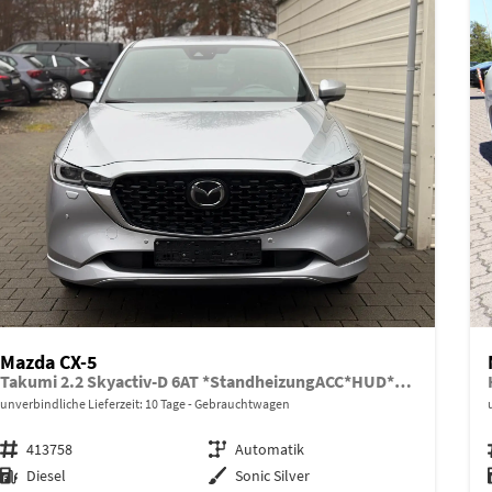
Mazda CX-5
Takumi 2.2 Skyactiv-D 6AT *StandheizungACC*HUD*SHZ*BOSE
unverbindliche Lieferzeit:
10 Tage
Gebrauchtwagen
Fahrzeugnr.
413758
Getriebe
Automatik
Kraftstoff
Diesel
Außenfarbe
Sonic Silver