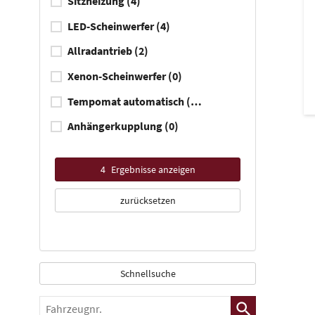
Sitzheizung
(4)
LED-Scheinwerfer
(4)
Allradantrieb
(2)
Xenon-Scheinwerfer
(0)
Tempomat automatisch (ACC)
(4)
Anhängerkupplung
(0)
4
Ergebnisse anzeigen
zurücksetzen
Schnellsuche
Fahrzeugnr.