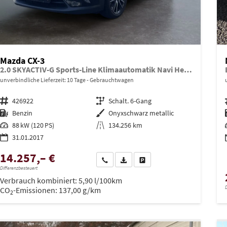
Mazda CX-3
2.0 SKYACTIV-G Sports-Line Klimaautomatik Navi Head Up SHZ PDC Kamera
unverbindliche Lieferzeit:
10 Tage
Gebrauchtwagen
Fahrzeugnr.
426922
Getriebe
Schalt. 6-Gang
Kraftstoff
Benzin
Außenfarbe
Onyxschwarz metallic
Leistung
88 kW (120 PS)
Kilometerstand
134.256 km
31.01.2017
14.257,– €
Wir rufen Sie an
PDF-Datei, Fahrzeugexposé drucken
Drucken, parken oder vergleich
Differenzbesteuert
Verbrauch kombiniert:
5,90 l/100km
D
CO
-Emissionen:
137,00 g/km
2