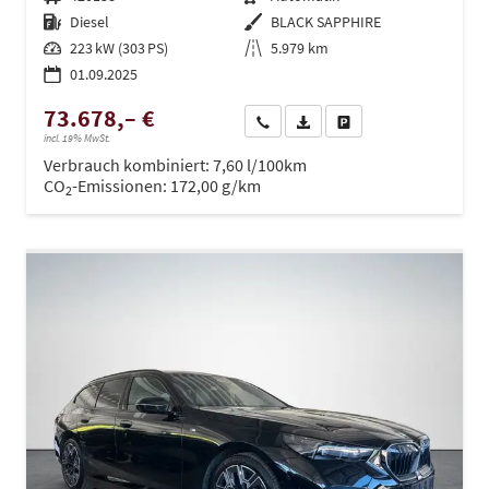
Kraftstoff
Diesel
Außenfarbe
BLACK SAPPHIRE
Leistung
223 kW (303 PS)
Kilometerstand
5.979 km
01.09.2025
73.678,– €
Wir rufen Sie an
PDF-Datei, Fahrzeugexposé dru
Drucken, parken oder ve
incl. 19% MwSt.
Verbrauch kombiniert:
7,60 l/100km
CO
-Emissionen:
172,00 g/km
2