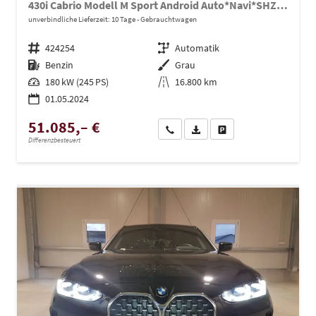
430i Cabrio Modell M Sport Android Auto*Navi*SHZ*Keyless*Klimaauto*19"*ACC
unverbindliche Lieferzeit:
10 Tage
Gebrauchtwagen
Fahrzeugnr.
424254
Getriebe
Automatik
Kraftstoff
Benzin
Außenfarbe
Grau
Leistung
180 kW (245 PS)
Kilometerstand
16.800 km
01.05.2024
51.085,– €
Wir rufen Sie an
PDF-Datei, Fahrzeugexposé dru
Drucken, parken oder ve
Differenzbesteuert