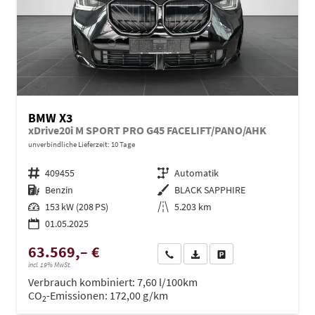
BMW X3
xDrive20i M SPORT PRO G45 FACELIFT/PANO/AHK
unverbindliche Lieferzeit:
10 Tage
Fahrzeugnr.
409455
Getriebe
Automatik
Kraftstoff
Benzin
Außenfarbe
BLACK SAPPHIRE
Leistung
153 kW (208 PS)
Kilometerstand
5.203 km
01.05.2025
63.569,– €
Wir rufen Sie an
PDF-Datei, Fahrzeugexposé dru
Drucken, parken oder ve
incl. 19% MwSt.
Verbrauch kombiniert:
7,60 l/100km
CO
-Emissionen:
172,00 g/km
2