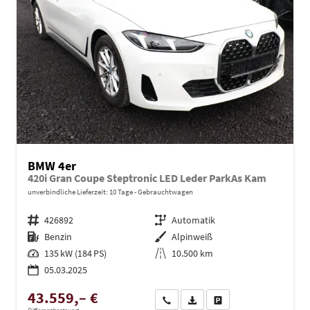
BMW 4er
420i Gran Coupe Steptronic LED Leder ParkAs Kam
unverbindliche Lieferzeit:
10 Tage
Gebrauchtwagen
Fahrzeugnr.
426892
Getriebe
Automatik
Kraftstoff
Benzin
Außenfarbe
Alpinweiß
Leistung
135 kW (184 PS)
Kilometerstand
10.500 km
05.03.2025
43.559,– €
Wir rufen Sie an
PDF-Datei, Fahrzeugexposé dru
Drucken, parken oder ve