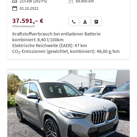
Leistung
215 kW (292 PS)
Kilometerstand
69.900 km
01.10.2022
37.591,– €
Wir rufen Sie an
PDF-Datei, Fahrzeugexposé dru
Drucken, parken oder ve
Differenzbesteuert
Kraftstoffverbrauch bei entladener Batterie
kombiniert:
8,40 l/100km
Elektrische Reichweite (EAER):
47 km
CO
-Emissionen (gewichtet, kombiniert):
48,00 g/km
2