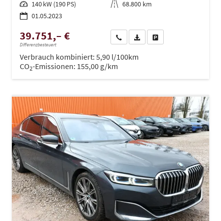
Leistung
140 kW (190 PS)
Kilometerstand
68.800 km
01.05.2023
39.751,– €
Wir rufen Sie an
PDF-Datei, Fahrzeugexposé dru
Drucken, parken oder ve
Differenzbesteuert
Verbrauch kombiniert:
5,90 l/100km
CO
-Emissionen:
155,00 g/km
2