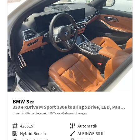
BMW 3er
330 e xDrive M Sport 330e touring xDrive, LED, Pano, AHK, Navi, Kamera, HarmanKardon
unverbindliche Lieferzeit:
10 Tage
Gebrauchtwagen
Fahrzeugnr.
428515
Getriebe
Automatik
Kraftstoff
Hybrid Benzin
Außenfarbe
ALPINWEISS III