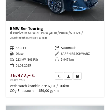
BMW 5er Touring
d xDrive M SPORT PRO /AHK/PANO/STHZG/
unverbindliche Lieferzeit:
10 Tage
Fahrzeugnr.
421114
Getriebe
Automatik
Kraftstoff
Diesel
Außenfarbe
SAPPHIRESCHWARZ
Leistung
223 kW (303 PS)
Kilometerstand
5.947 km
01.08.2025
76.972,– €
Wir rufen Sie an
PDF-Datei, Fahrzeugexposé dru
Drucken, parken oder ve
incl. 19% MwSt.
Verbrauch kombiniert:
6,10 l/100km
CO
-Emissionen:
159,00 g/km
2