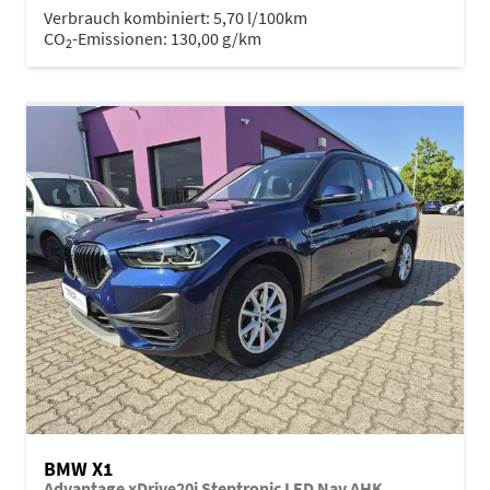
Verbrauch kombiniert:
5,70 l/100km
CO
-Emissionen:
130,00 g/km
2
BMW X1
Advantage xDrive20i Steptronic LED Nav AHK