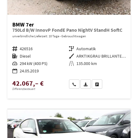
BMW 7er
750Ld B/W InnovP FondE Pano NightV StandH SoftC
unverbindliche Lieferzeit:
10 Tage
Gebrauchtwagen
Fahrzeugnr.
426516
Getriebe
Automatik
Kraftstoff
Diesel
Außenfarbe
ARKTIKGRAU BRILLANTEFFEKT
Leistung
294 kW (400 PS)
Kilometerstand
135.000 km
24.05.2019
42.067,– €
Wir rufen Sie an
PDF-Datei, Fahrzeugexposé dru
Drucken, parken oder ve
Differenzbesteuert