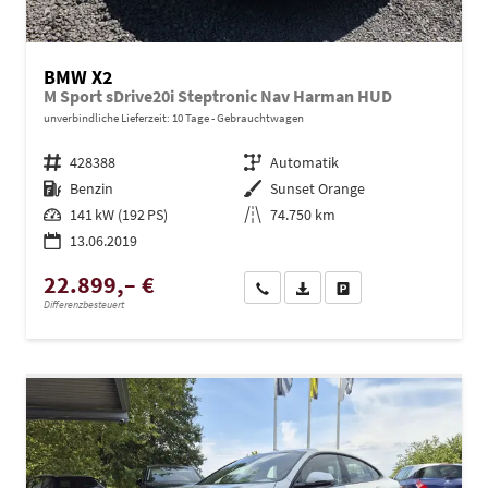
BMW X2
M Sport sDrive20i Steptronic Nav Harman HUD
unverbindliche Lieferzeit:
10 Tage
Gebrauchtwagen
Fahrzeugnr.
428388
Getriebe
Automatik
Kraftstoff
Benzin
Außenfarbe
Sunset Orange
Leistung
141 kW (192 PS)
Kilometerstand
74.750 km
13.06.2019
22.899,– €
Wir rufen Sie an
PDF-Datei, Fahrzeugexposé dru
Drucken, parken oder ve
Differenzbesteuert