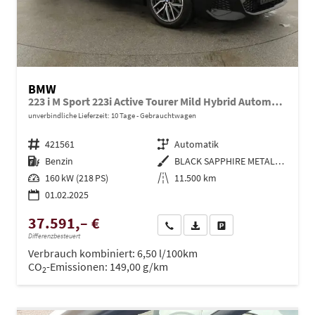
BMW
223 i M Sport 223i Active Tourer Mild Hybrid Automatik, HarmanKardon, LED, HUD, Pano, Leder, 1. Hand
unverbindliche Lieferzeit:
10 Tage
Gebrauchtwagen
Fahrzeugnr.
421561
Getriebe
Automatik
Kraftstoff
Benzin
Außenfarbe
BLACK SAPPHIRE METALLIC
Leistung
160 kW (218 PS)
Kilometerstand
11.500 km
01.02.2025
37.591,– €
Wir rufen Sie an
PDF-Datei, Fahrzeugexposé dru
Drucken, parken oder ve
Differenzbesteuert
Verbrauch kombiniert:
6,50 l/100km
CO
-Emissionen:
149,00 g/km
2