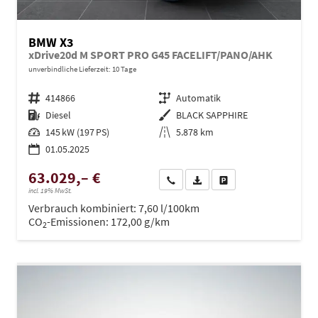
BMW X3
xDrive20d M SPORT PRO G45 FACELIFT/PANO/AHK
unverbindliche Lieferzeit:
10 Tage
Fahrzeugnr.
414866
Getriebe
Automatik
Kraftstoff
Diesel
Außenfarbe
BLACK SAPPHIRE
Leistung
145 kW (197 PS)
Kilometerstand
5.878 km
01.05.2025
63.029,– €
Wir rufen Sie an
PDF-Datei, Fahrzeugexposé dru
Drucken, parken oder ve
incl. 19% MwSt.
Verbrauch kombiniert:
7,60 l/100km
CO
-Emissionen:
172,00 g/km
2