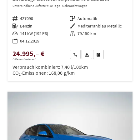
unverbindliche Lieferzeit:
10 Tage
Gebrauchtwagen
Fahrzeugnr.
427090
Getriebe
Automatik
Kraftstoff
Benzin
Außenfarbe
Mediterranblau Metallic
Leistung
141 kW (192 PS)
Kilometerstand
79.150 km
04.12.2019
24.995,– €
Wir rufen Sie an
PDF-Datei, Fahrzeugexposé dru
Drucken, parken oder ve
Differenzbesteuert
Verbrauch kombiniert:
7,40 l/100km
CO
-Emissionen:
168,00 g/km
2