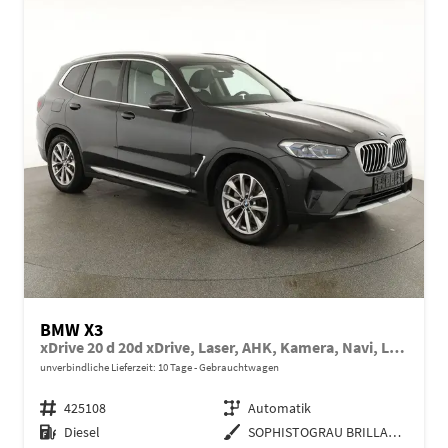
BMW X3
xDrive 20 d 20d xDrive, Laser, AHK, Kamera, Navi, Leder, 19-Zoll
unverbindliche Lieferzeit:
10 Tage
Gebrauchtwagen
Fahrzeugnr.
425108
Getriebe
Automatik
Kraftstoff
Diesel
Außenfarbe
SOPHISTOGRAU BRILLANTEFFEKT METALLI