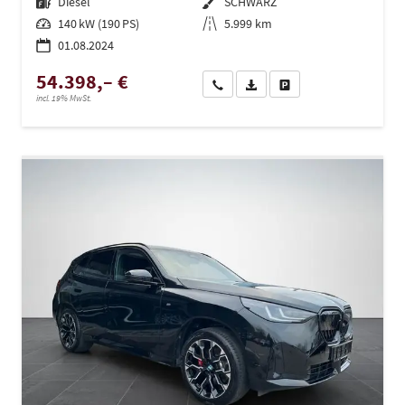
Kraftstoff
Diesel
Außenfarbe
SCHWARZ
Leistung
140 kW (190 PS)
Kilometerstand
5.999 km
01.08.2024
54.398,– €
Wir rufen Sie an
PDF-Datei, Fahrzeugexposé dru
Drucken, parken oder ve
incl. 19% MwSt.