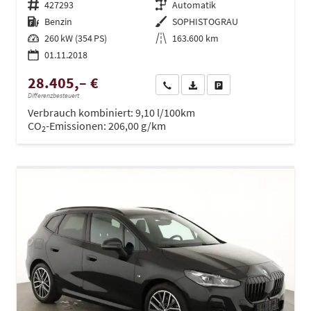
Fahrzeugnr.
427293
Getriebe
Automatik
Kraftstoff
Benzin
Außenfarbe
SOPHISTOGRAU
Leistung
260 kW (354 PS)
Kilometerstand
163.600 km
01.11.2018
28.405,– €
Wir rufen Sie an
PDF-Datei, Fahrzeugexposé dru
Drucken, parken oder ve
Differenzbesteuert
Verbrauch kombiniert:
9,10 l/100km
CO
-Emissionen:
206,00 g/km
2