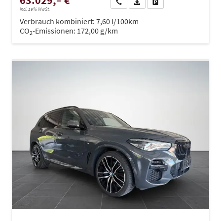
Wir rufen Sie an
PDF-Datei, Fahrzeugexposé dru
Drucken, parken oder ve
incl. 19% MwSt.
Verbrauch kombiniert:
7,60 l/100km
CO
-Emissionen:
172,00 g/km
2