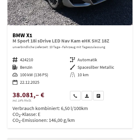
BMW X1
M Sport 18i sDrive LED Nav Kam eHK SHZ 18Z
unverbindliche Lieferzeit:
10 Tage
Fahrzeug mit Tageszulassung
Fahrzeugnr.
424210
Getriebe
Automatik
Kraftstoff
Benzin
Außenfarbe
Spacesilber Metallic
Leistung
100 kW (136 PS)
Kilometerstand
10 km
22.12.2025
38.081,– €
Wir rufen Sie an
PDF-Datei, Fahrzeugexposé dru
Drucken, parken oder ve
incl. 19% MwSt.
Verbrauch kombiniert:
6,50 l/100km
CO
-Klasse:
E
2
CO
-Emissionen:
146,00 g/km
2