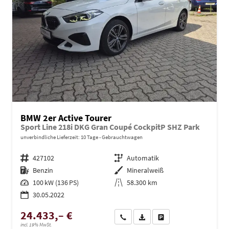
BMW 2er Active Tourer
Sport Line 218i DKG Gran Coupé CockpitP SHZ Park
unverbindliche Lieferzeit:
10 Tage
Gebrauchtwagen
Fahrzeugnr.
427102
Getriebe
Automatik
Kraftstoff
Benzin
Außenfarbe
Mineralweiß
Leistung
100 kW (136 PS)
Kilometerstand
58.300 km
30.05.2022
24.433,– €
Wir rufen Sie an
PDF-Datei, Fahrzeugexposé dru
Drucken, parken oder ve
incl. 19% MwSt.