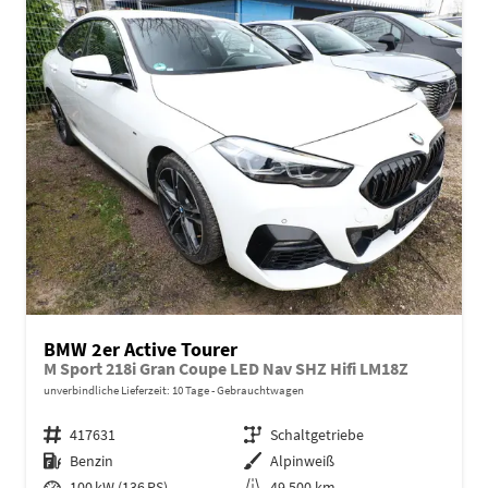
BMW 2er Active Tourer
M Sport 218i Gran Coupe LED Nav SHZ Hifi LM18Z
unverbindliche Lieferzeit:
10 Tage
Gebrauchtwagen
Fahrzeugnr.
417631
Getriebe
Schaltgetriebe
Kraftstoff
Benzin
Außenfarbe
Alpinweiß
Leistung
100 kW (136 PS)
Kilometerstand
49.500 km