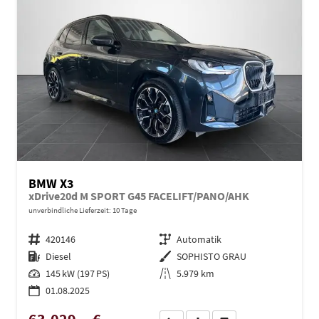
BMW X3
xDrive20d M SPORT G45 FACELIFT/PANO/AHK
unverbindliche Lieferzeit:
10 Tage
Fahrzeugnr.
420146
Getriebe
Automatik
Kraftstoff
Diesel
Außenfarbe
SOPHISTO GRAU
Leistung
145 kW (197 PS)
Kilometerstand
5.979 km
01.08.2025
63.029,– €