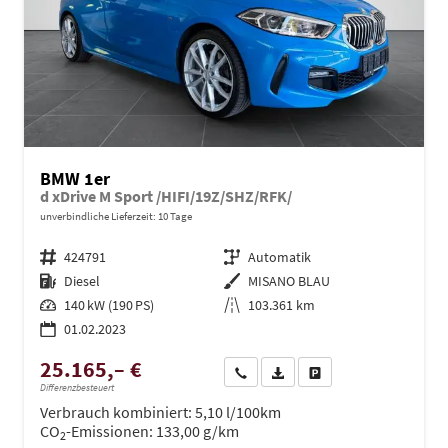
BMW 1er
d xDrive M Sport /HIFI/19Z/SHZ/RFK/
unverbindliche Lieferzeit:
10 Tage
Fahrzeugnr.
424791
Getriebe
Automatik
Kraftstoff
Diesel
Außenfarbe
MISANO BLAU
Leistung
140 kW (190 PS)
Kilometerstand
103.361 km
01.02.2023
25.165,– €
Wir rufen Sie an
PDF-Datei, Fahrzeugexposé dru
Drucken, parken oder ve
Differenzbesteuert
Verbrauch kombiniert:
5,10 l/100km
CO
-Emissionen:
133,00 g/km
2