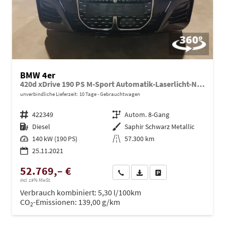
BMW 4er
420d xDrive 190 PS M-Sport Automatik-Laserlicht-Navi-Schiebedach-Leder-H&K-HeadUp-Sofort
unverbindliche Lieferzeit:
10 Tage
Gebrauchtwagen
Fahrzeugnr.
422349
Getriebe
Autom. 8-Gang
Kraftstoff
Diesel
Außenfarbe
Saphir Schwarz Metallic
Leistung
140 kW (190 PS)
Kilometerstand
57.300 km
25.11.2021
52.769,– €
Wir rufen Sie an
PDF-Datei, Fahrzeugexposé dru
Drucken, parken oder ve
incl. 19% MwSt.
Verbrauch kombiniert:
5,30 l/100km
CO
-Emissionen:
139,00 g/km
2