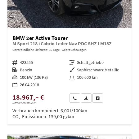
BMW 2er Active Tourer
M Sport 218 i Cabrio Leder Nav PDC SHZ LM18Z
unverbindliche Lieferzeit:
10 Tage
Gebrauchtwagen
Fahrzeugnr.
423555
Getriebe
Schaltgetriebe
Kraftstoff
Benzin
Außenfarbe
Saphirschwarz Metallic
Leistung
100 kW (136 PS)
Kilometerstand
106.600 km
26.04.2018
18.967,– €
Wir rufen Sie an
PDF-Datei, Fahrzeugexposé dru
Drucken, parken oder ve
Differenzbesteuert
Verbrauch kombiniert:
6,00 l/100km
CO
-Emissionen:
139,00 g/km
2