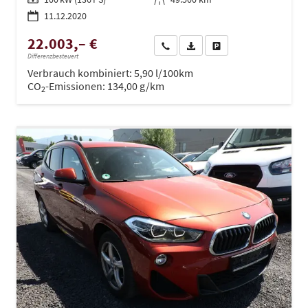
11.12.2020
22.003,– €
Wir rufen Sie an
PDF-Datei, Fahrzeugexposé dru
Drucken, parken oder ve
Differenzbesteuert
Verbrauch kombiniert:
5,90 l/100km
CO
-Emissionen:
134,00 g/km
2